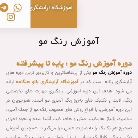
آموزشگاه آرایشگری زنانه بانو هنگامه
تماس با ما
خدمات آرایشی و زیبایی
بانو هنگامه
بلاگ آموزشی
ویدیوهای آموزشی
دوره های آموزشی آرایشگری
 رنگ مو
 : پایه تا پیشرفته
یادگیری
سرفصل
رتقاضاترین و کاربردی ترین دوره های
های
تخصصی
موزشگاه آرایشگری بانو هنگامه
ارائه
عملی
و
رنگ
وزشی، یادگیری مهارت های تخصصی
مهارت
وز رنگ آمیزی مو است. هنرجویان در
و
های
وش های محبوب رنگ مو از جمله آمبره،
اجرایی
لایت
 و هاف لایت آشنا شده و نحوه اجرای
دوره
رنگ
عملی فرا می‌گیرند. همچنین آموزش
مو
مو
 ژورنال خوانی و انتخاب رنگ مناسب