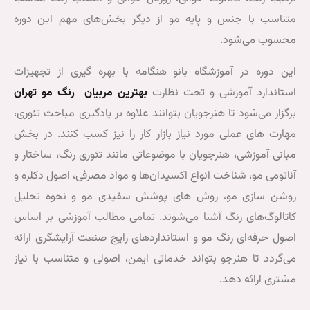
از پایه تا
 از دیگر بخش‌های مهم این دوره
در
پیشرفته
بخش
عملی
 هنگامه با بهره گیری از تجهیزات
این
ظارت
بهترین مربیان رنگ مو تهران
دوره،
وانند علاوه بر یادگیری مباحث تئوری،
هنرجو
ازار کار را نیز کسب کنند. در بخش
به
وضوعاتی مانند تئوری رنگ، ساختار و
صورت
یدان‌ها و مواد مصرفی، اصول دکلره و
کاملاً
 پوشش سفیدی مو و نحوه تحلیل
کارگاهی
وند. تمامی مطالب آموزشی بر اساس
و
نداردهای رایج صنعت آرایشگری ارائه
روی
ماتی ایمن، اصولی و متناسب با نیاز
مدل
زنده