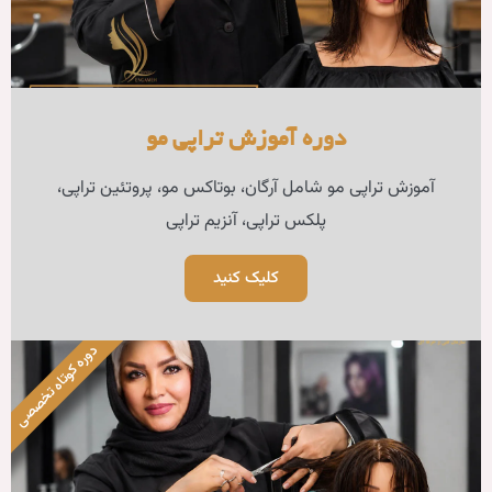
زش تراپی مو​
گان، بوتاکس مو، پروتئین تراپی،
پی، آنزیم تراپی
لیک کنید
دوره کوتاه تخصصی