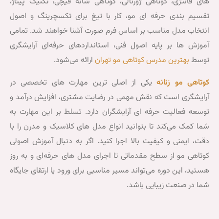
از پایه تا
رنالی، کوتاهی شانه قیچی، تکنیک پیتاژ،
های
و، کار با تیغ برای تکسچرینگ و اصول
دوره
پیشرفته
اساس فرم صورت آشنا خواهند شد. تمامی
آموزش
ل فنی، استانداردهای حرفه‌ای آرایشگری
کوتاهی
اهی مو تهران
ارائه می‌شود.
مو
زنانه
ز اصلی ترین مهارت های تخصصی در
در
مهمی در رضایت مشتری، افزایش درآمد و
سه
آرایشگران دارد. تسلط بر این مهارت به
مبتدی،
انید انواع مدل های کلاسیک و مدرن را با
متوسط
لا اجرا کنید. اگر به دنبال آموزش اصولی
و
اتی تا اجرای مدل های حرفه‌ای و به روز
حرفه
د مسیر مناسبی برای ورود یا ارتقای جایگاه
ای
شد.
تنظیم
شده